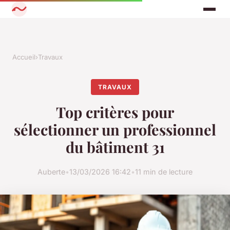
Accueil
›
Travaux
TRAVAUX
Top critères pour
sélectionner un professionnel
du bâtiment 31
Auberte
•
13/03/2026 16:42
•
11 min de lecture