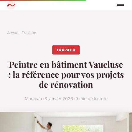
Accueil
›
Travaux
TRAVAUX
Peintre en bâtiment Vaucluse
: la référence pour vos projets
de rénovation
Marceau
•
8 janvier 2026
•
9 min de lecture