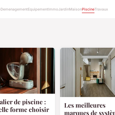
o
Demenagement
Equipement
Immo
Jardin
Maison
Piscine
Travaux
alier de piscine :
Les meilleures
lle forme choisir
marques de systè