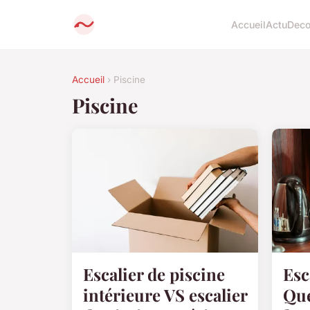
Accueil
Actu
Dec
Accueil
› Piscine
Piscine
Escalier de piscine
Esc
intérieure VS escalier
Que