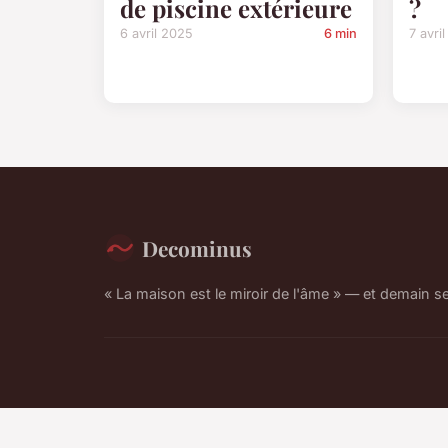
de piscine extérieure
?
6 avril 2025
6 min
7 avri
Decominus
« La maison est le miroir de l'âme » — et demain se