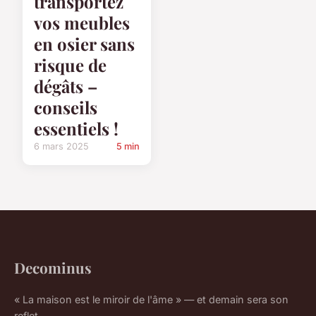
transportez
vos meubles
en osier sans
risque de
dégâts –
conseils
essentiels !
6 mars 2025
5 min
Decominus
« La maison est le miroir de l'âme » — et demain sera son
reflet.