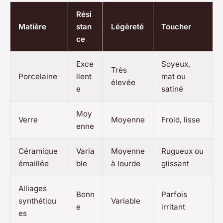
Rési
Matière
stan
Légèreté
Toucher
ce
Exce
Soyeux,
Très
Porcelaine
llent
mat ou
élevée
e
satiné
Moy
Verre
Moyenne
Froid, lisse
enne
Céramique
Varia
Moyenne
Rugueux ou
émaillée
ble
à lourde
glissant
Alliages
Bonn
Parfois
synthétiqu
Variable
e
irritant
es