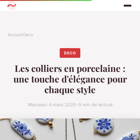
Accueil
›
Deco
DECO
Les colliers en porcelaine :
une touche d'élégance pour
chaque style
Marceau
•
4 mars 2026
•
9 min de lecture