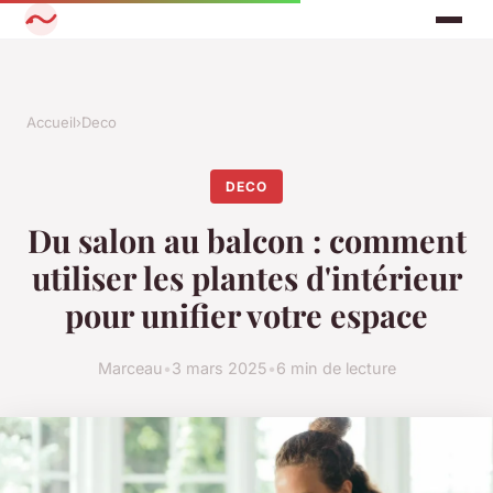
Accueil
›
Deco
DECO
Du salon au balcon : comment
utiliser les plantes d'intérieur
pour unifier votre espace
Marceau
•
3 mars 2025
•
6 min de lecture