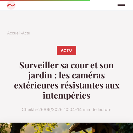
Accueil
›
Actu
ACTU
Surveiller sa cour et son
jardin : les caméras
extérieures résistantes aux
intempéries
Cheikh
•
26/06/2026 10:04
•
14 min de lecture