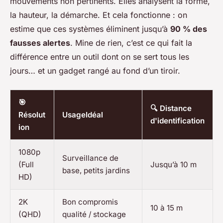
mouvements non pertinents. Elles analysent la forme,
la hauteur, la démarche. Et cela fonctionne : on
estime que ces systèmes éliminent jusqu’à
90 % des
fausses alertes
. Mine de rien, c’est ce qui fait la
différence entre un outil dont on se sert tous les
jours… et un gadget rangé au fond d’un tiroir.
🎯
🔍 Distance
Résolut
UsageIdéal
d'identification
ion
1080p
Surveillance de
(Full
Jusqu’à 10 m
base, petits jardins
HD)
2K
Bon compromis
10 à 15 m
(QHD)
qualité / stockage