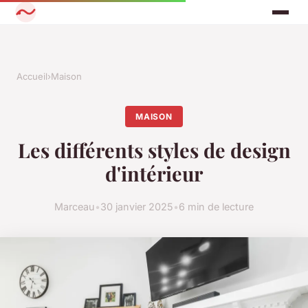
Accueil
›
Maison
MAISON
Les différents styles de design
d'intérieur
Marceau
•
30 janvier 2025
•
6 min de lecture